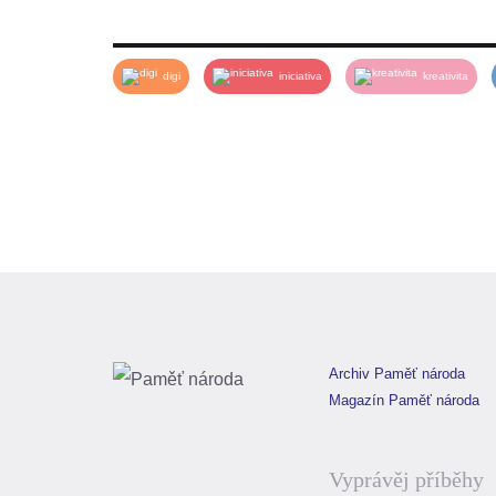
nastaveny jako soukromé („Private“). Když zveřejňu
I poté můžete svůj příběh dále upravovat. Počítejte
digi
iniciativa
kreativita
Archiv Paměť národa
Magazín Paměť národa
Vyprávěj příběhy