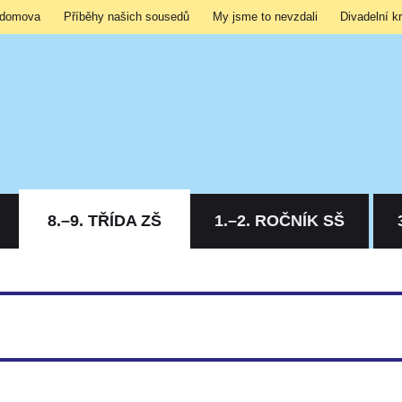
 domova
Příběhy našich sousedů
My jsme to nevzdali
Divadelní k
8.–9. TŘÍDA ZŠ
1.–2. ROČNÍK SŠ
stane natrvalo uložena.
ačítko „Sdílet“ („Share“) umístěné pod úvodním banerem vpravo. Zde si n