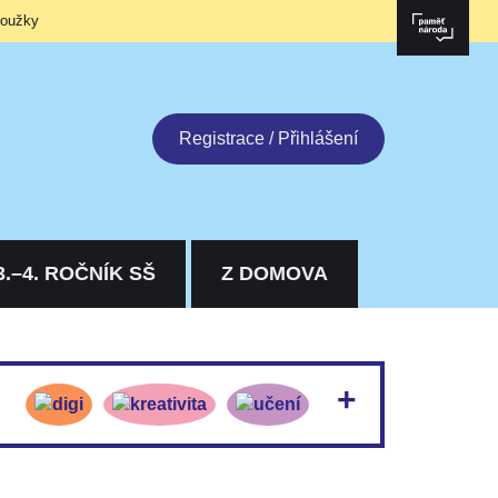
roužky
Registrace / Přihlášení
3.–4. ROČNÍK SŠ
Z DOMOVA
astavíte soukromí: všechny příběhy jsou automaticky