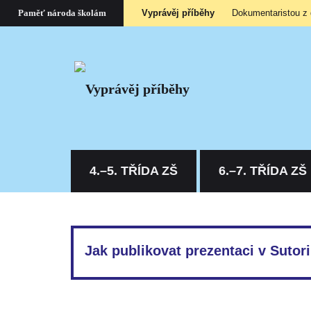
Vyprávěj příběhy
Dokumentaristou z
Paměť národa školám
4.–5. TŘÍDA ZŠ
6.–7. TŘÍDA ZŠ
Jak publikovat prezentaci v Sutori
Hotovou prezentaci je potřeba zveřejnit; poté již zů
Jak na to? Otevřete si svůj příběh, klikněte na tl