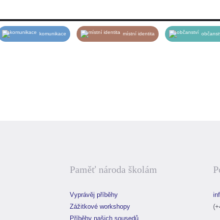
jete, změníte je na Veřejné („Public“).
 však s tím, že po odeslání v posledním kroku považujeme váš příběh za
komunikace
místní identita
občanst
Paměť národa školám
P
Vyprávěj příběhy
in
Zážitkové workshopy
(+
Příběhy našich sousedů