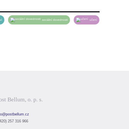
 hotový.
ví
sociální dovednosti
učení
ost Bellum, o. p. s.
fo@postbellum.cz
420) 257 316 966