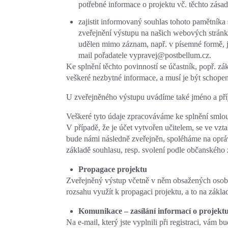
potřebné informace o projektu vč. těchto zása
zajistit informovaný souhlas tohoto pamětník
zveřejnění výstupu na našich webových stránkác
udělen mimo záznam, např. v písemné formě, je 
mail pořadatele vypravej@postbellum.cz.
Ke splnění těchto povinností se účastník, popř. z
veškeré nezbytné informace, a musí je být schopen 
U zveřejněného výstupu uvádíme také jméno a příj
Veškeré tyto údaje zpracováváme ke splnění smlou
V případě, že je účet vytvořen učitelem, se ve vz
bude námi následně zveřejněn, spoléháme na opr
základě souhlasu, resp. svolení podle občanského 
Propagace projektu
Zveřejněný výstup včetně v něm obsažených oso
rozsahu využít k propagaci projektu, a to na zákl
Komunikace – zasílání informací o projektu 
Na e-mail, který jste vyplnili při registraci, vám b