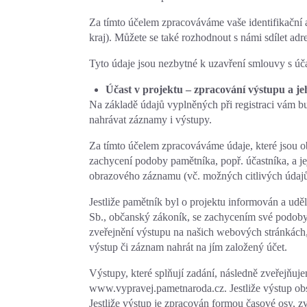
Za tímto účelem zpracováváme vaše identifikační a
kraj). Můžete se také rozhodnout s námi sdílet adres
Tyto údaje jsou nezbytné k uzavření smlouvy s úč
Účast v projektu – zpracování výstupu a j
Na základě údajů vyplněných při registraci vám 
nahrávat záznamy i výstupy.
Za tímto účelem zpracováváme údaje, které jsou 
zachycení podoby pamětníka, popř. účastníka, a j
obrazového záznamu (vč. možných citlivých údajů)
Jestliže pamětník byl o projektu informován a udě
Sb., občanský zákoník, se zachycením své podoby
zveřejnění výstupu na našich webových stránkách, 
výstup či záznam nahrát na jím založený účet.
Výstupy, které splňují zadání, následně zveřejňu
www.vypravej.pametnaroda.cz. Jestliže výstup o
Jestliže výstup je zpracován formou časové osy, z