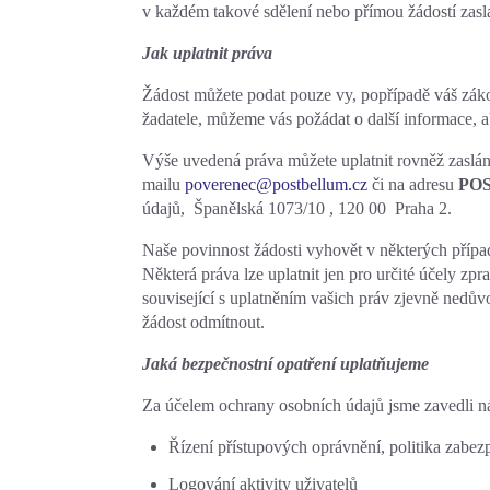
v každém takové sdělení nebo přímou žádostí zasl
Jak uplatnit práva
Žádost můžete podat pouze vy, popřípadě váš záko
žadatele, můžeme vás požádat o další informace, ab
Výše uvedená práva můžete uplatnit rovněž zaslán
mailu
poverenec@postbellum.cz
či na adresu
POS
údajů, Španělská 1073/10 , 120 00 Praha 2.
Naše povinnost žádosti vyhovět v některých přípa
Některá práva lze uplatnit jen pro určité účely zp
související s uplatněním vašich práv zjevně nedů
žádost odmítnout.
Jaká bezpečnostní opatření uplatňujeme
Za účelem ochrany osobních údajů jsme zavedli nás
Řízení přístupových oprávnění, politika zabez
Logování aktivity uživatelů