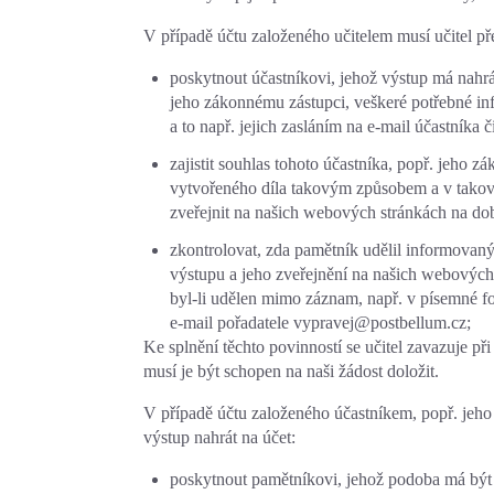
V případě účtu založeného učitelem musí učitel př
poskytnout účastníkovi, jehož výstup má nahrá
jeho zákonnému zástupci, veškeré potřebné inf
a to např. jejich zasláním na e-mail účastníka 
zajistit souhlas tohoto účastníka, popř. jeho z
vytvořeného díla takovým způsobem a v takové
zveřejnit na našich webových stránkách na do
zkontrolovat, zda pamětník udělil informovan
výstupu a jeho zveřejnění na našich webových s
byl-li udělen mimo záznam, např. v písemné for
e-mail pořadatele vypravej@postbellum.cz;
Ke splnění těchto povinností se učitel zavazuje p
musí je být schopen na naši žádost doložit.
V případě účtu založeného účastníkem, popř. jeh
výstup nahrát na účet:
poskytnout pamětníkovi, jehož podoba má být 