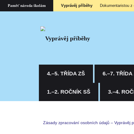
Vyprávěj příběhy
Dokumentaristou z
Paměť národa školám
4.–5. TŘÍDA ZŠ
6.–7. TŘÍDA
1.–2. ROČNÍK SŠ
3.–4. ROČ
Zásady zpracování osobních údajů – Vyprávěj 