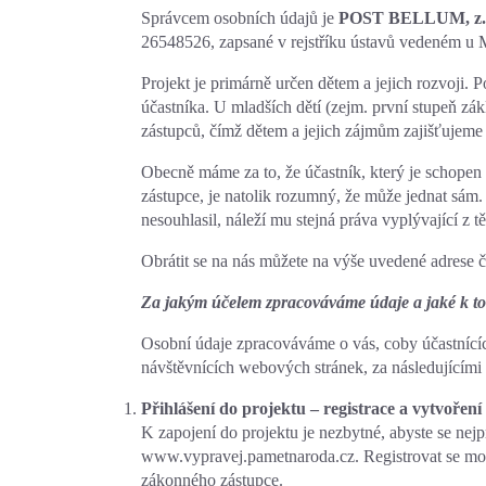
Správcem osobních údajů je
POST BELLUM, z. 
26548526, zapsané v rejstříku ústavů vedeném u 
Projekt je primárně určen dětem a jejich rozvoji. P
účastníka. U mladších dětí (zejm. první stupeň zák
zástupců, čímž dětem a jejich zájmům zajišťujem
Obecně máme za to, že účastník, který je schopen 
zástupce, je natolik rozumný, že může jednat sám.
nesouhlasil, náleží mu stejná práva vyplývající z t
Obrátit se na nás můžete na výše uvedené adrese 
Za jakým účelem zpracováváme údaje a jaké k t
Osobní údaje zpracováváme o vás, coby účastnících
návštěvnících webových stránek, za následujícími 
Přihlášení do projektu – registrace a vytvoření
K zapojení do projektu je nezbytné, abyste se nejp
www.vypravej.pametnaroda.cz. Registrovat se moho
zákonného zástupce.