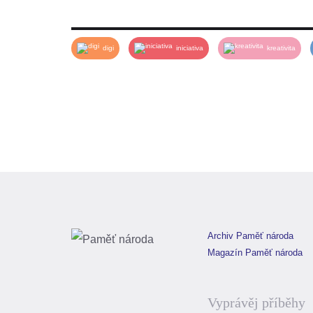
digi
iniciativa
kreativita
Dokument:
11C
Archiv Paměť národa
Magazín Paměť národa
Vyprávěj příběhy