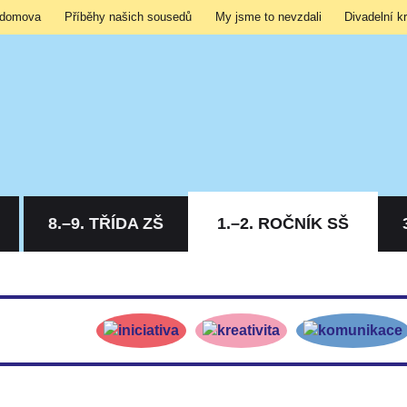
 domova
Příběhy našich sousedů
My jsme to nevzdali
Divadelní k
8.–9. TŘÍDA ZŠ
1.–2. ROČNÍK SŠ