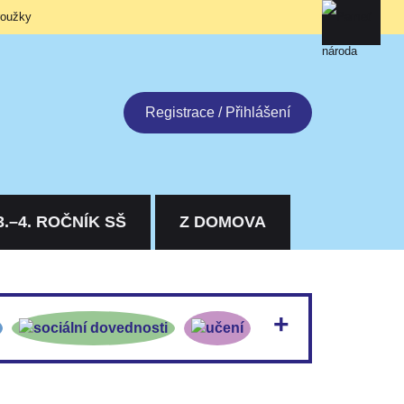
roužky
Registrace / Přihlášení
3.–4. ROČNÍK SŠ
Z DOMOVA