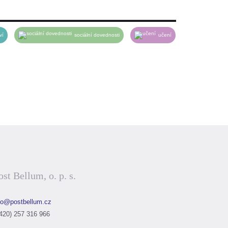
ví
sociální dovednosti
učení
Otevřít soubor
ost Bellum, o. p. s.
fo@postbellum.cz
420) 257 316 966