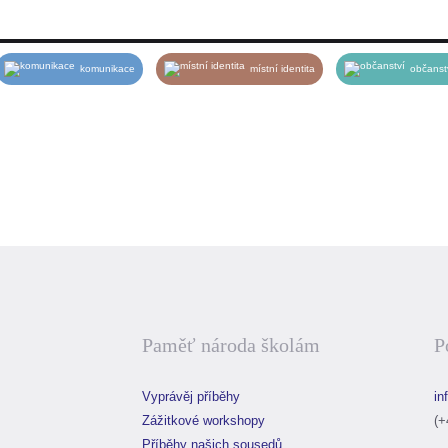
komunikace
místní identita
občanst
Paměť národa školám
P
Vyprávěj příběhy
in
Zážitkové workshopy
(+
Příběhy našich sousedů