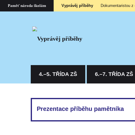
Vyprávěj příběhy
Dokumentaristou z
Paměť národa školám
4.–5. TŘÍDA ZŠ
6.–7. TŘÍDA ZŠ
Prezentace příběhu pamětníka