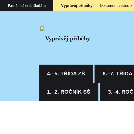
Vyprávěj příběhy
Dokumentaristou z
Paměť národa školám
4.–5. TŘÍDA ZŠ
6.–7. TŘÍDA
1.–2. ROČNÍK SŠ
3.–4. ROČ