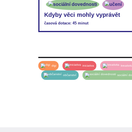
Kdyby věci mohly vyprávět
časová dotace: 45 minut
PDF:
VP45_ML_Kdyby-věci-mohly-vyprávět…
PDF:
VP45_PL_Kdyby-věci-mohly-vyprávět
digi
iniciativa
kreativit
občanství
sociální d