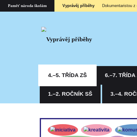
Vyprávěj příběhy
Dokumentaristou z
Paměť národa školám
4.–5. TŘÍDA ZŠ
6.–7. TŘÍDA
1.–2. ROČNÍK SŠ
3.–4. ROČ