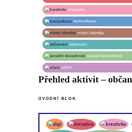
kreativita
komunikace
místní identita
občanství
sociální dovednosti
učení
Přehled aktivit – občan
ÚVODNÍ BLOK