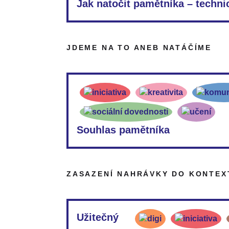
Jak natočit pamětníka – techni
Pokud budete používat kameru, pomůže vám naše
zvuku, světle či nastavení kamery.
JDEME NA TO ANEB NATÁČÍME
Souhlas pamětníka
Než začnete natáčet nebo nahrávat svého pamětní
Pokud nahráváte pamětníka po telefonu, máme p
ZASAZENÍ NAHRÁVKY DO KONTEX
telefonu“.
MS Word:
Souhlas pamětníka
Užitečný