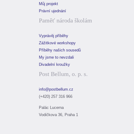
Můj projekt
ZIP:
Oživlé fotografie
Právní ujednání
Paměť národa školám
Vyprávěj příběhy
Zážitkové workshopy
Příběhy našich sousedů
My jsme to nevzdali
Divadelní kroužky
Post Bellum, o. p. s.
info@postbellum.cz
(+420) 257 316 966
Palác Lucerna
Vodičkova 36, Praha 1