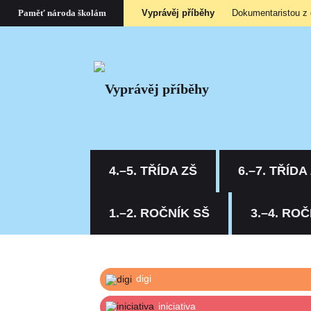
Vyprávěj příběhy
Dokumentaristou z
Paměť národa školám
4.–5. TŘÍDA ZŠ
6.–7. TŘÍDA
1.–2. ROČNÍK SŠ
3.–4. ROČ
digi
iniciativa