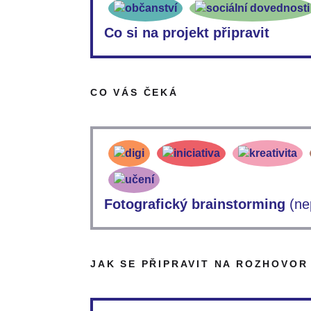
Co si na projekt připravit
Abyste mohli projektem úspěšně projít a povedl
tyto pomůcky:
CO VÁS ČEKÁ
Založte si své portfolio, se kterým se vám bude
Připravte si přístroj, na který budete natáčet – 
Budete také potřebovat počítač/notebook, kam s
Pokud točíte video, budete potřebovat program
využít zdarma a jak v něm pracovat.
Fotografický brainstorming
(ne
Máme pro vás krátkou aktivitu – prohlédněte si 
mohli být lidé na nich zachycení. Měli by nám 
JAK SE PŘIPRAVIT NA ROZHOVOR
můžete zapisovat do svých portfolií – pomohou
Můžete si také zapisovat pocity, které ve vás lid
jednalo – odpovědi naleznete v souboru Fotogra