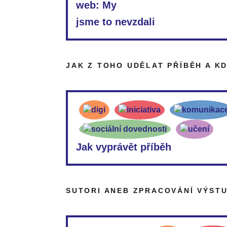
web: My
jsme to nevzdali
Při vyhledávání ověřených informací nemusíte s
Post Bellum
https://www.myjsmetonevzdali.cz/
JAK Z TOHO UDĚLAT PŘÍBĚH A K
událostem, válce, poválečnému uspořádání, nás
okupaci, období tzv. normalizace, disentu a sa
Jak vyprávět příběh
Instruktážní video společně s pracovním listem
do příběhové linky. Asi se do ní nevejde vše, c
SUTORI ANEB ZPRACOVÁNÍ VÝST
stěžejní, které části pamětníka vystihují. Bud
nebo některou zásadní historku? Zároveň vám b
objednáte (nejlépe hned) na
tomto
linku.