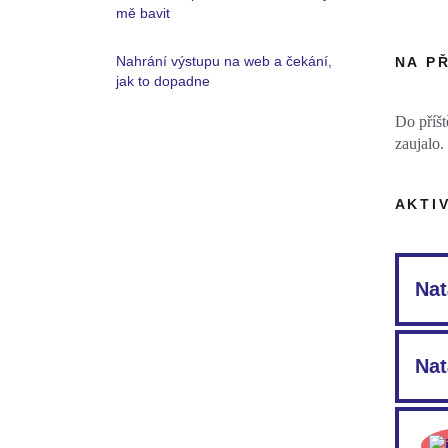
mě bavit
Nahrání výstupu na web a čekání,
NA P
jak to dopadne
Do příšt
zaujalo.
AKTI
Nat
Natáč
publi
Nat
rozho
můžet
Podív
Souhl