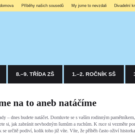
 domova
Příběhy našich sousedů
My jsme to nevzdali
Divadelní k
8.–9. TŘÍDA ZŠ
1.–2. ROČNÍK SŠ
me na to aneb natáčíme
tady – dnes budete natáčet. Domluvte se s vaším rodinným pamětníkem,
te si, jak zabránit nevhodným šumům a ruchům. K ruce si vezměte por
 se určitě podiví, kolik toho již víte. Víte, že příběh často oživí hist