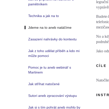
legrační
pamětníkem
vyprávě
Technika a jak na to
Budete-l
telefoni
mezičase
Jdeme na to aneb natáčíme
No a kdy
Zasazení nahrávky do kontextu
podruhé 
Jako od
Jak z toho udělat příběh a kdo mi
může pomoci
CÍLE
Pomoc je tu aneb webinář s
Martinem
Natočíte
Jak stříhat natočené
INST
Sutori aneb zpracování výstupu
Jak si s tím pohrát aneb mohlo by