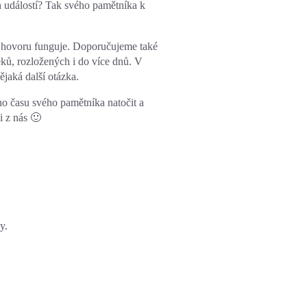
h událostí? Tak svého pamětníka k
ání hovoru funguje. Doporučujeme také
eků, rozložených i do více dnů. V
jaká další otázka.
o času svého pamětníka natočit a
i z nás 🙂
y.