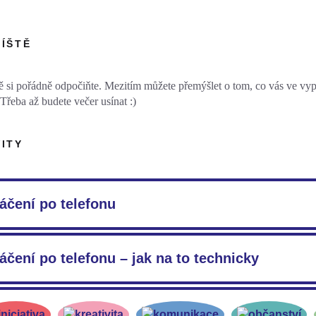
ŘÍŠTĚ
ě si pořádně odpočiňte. Mezitím můžete přemýšlet o tom, co vás ve vy
 Třeba až budete večer usínat :)
VITY
áčení po telefonu
ení pamětníka po telefonu je specifická disciplína: Nebude zřejmě snad
kováním částí nahrávky (což budete potřebovat při tvorbě svého výstup
áčení po telefonu – jak na to technicky
voru souhlas telefonický. Poproste pamětníka, ať řekne své celé jméno 
e zeptat třeba takto:
ejte se na naše instruktážní video Aplikace na nahrávání po telefon
asíte s tím, že náš hovor nahrávám a že to, co vytvořím, bude zveřejn