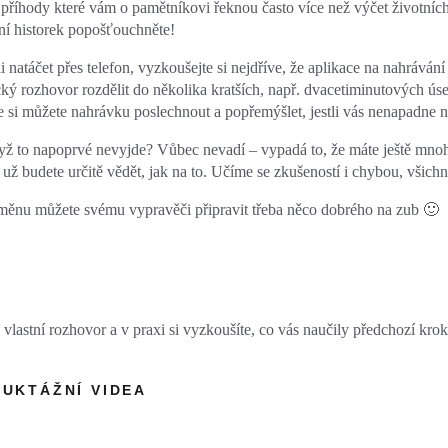
 příhody které vám o pamětníkovi řeknou často více než výčet životníc
ní historek popošťouchněte!
i natáčet přes telefon, vyzkoušejte si nejdříve, že aplikace na nahráv
cký rozhovor rozdělit do několika kratších, např. dvacetiminutových ús
 si můžete nahrávku poslechnout a popřemýšlet, jestli vás nenapadne ně
ž to napoprvé nevyjde? Vůbec nevadí – vypadá to, že máte ještě mnoh
už budete určitě vědět, jak na to. Učíme se zkušeností i chybou, všichn
měnu můžete svému vypravěči připravit třeba něco dobrého na zub 🙂
 vlastní rozhovor a v praxi si vyzkoušíte, co vás naučily předchozí krok
RUKTÁŽNÍ VIDEA