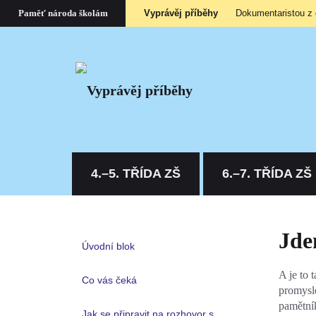
Vyprávěj příběhy
Dokumentaristou z
Paměť národa školám
4.–5. TŘÍDA ZŠ
6.–7. TŘÍDA ZŠ
Jde
Úvodní blok
A je to 
Co vás čeká
promysle
pamětník
Jak se připravit na rozhovor s