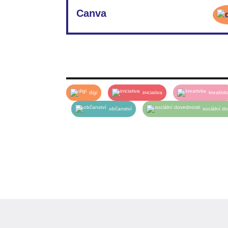
PDF:
12_ML_Collage-cože
Canva
PDF:
12_PL_Collage-cože
PDF:
13_ML_Canva_jak na to_
PDF:
13_PL_Canva_jak na to_
digi
iniciativa
kreativit
PDF:
13_Canva_jak na to_ Ukázka fotokoláže
občanství
sociální d
PDF:
13_Canva_jak na to_ Ukázková koláž II