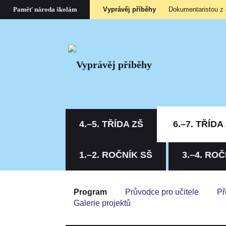
Vyprávěj příběhy
Dokumentaristou z
Paměť národa školám
4.–5. TŘÍDA ZŠ
6.–7. TŘÍDA
1.–2. ROČNÍK SŠ
3.–4. ROČ
Program
Průvodce pro učitele
Př
Galerie projektů