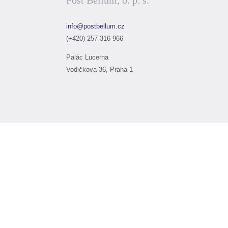
Post Bellum, o. p. s.
info@postbellum.cz
(+420) 257 316 966
Palác Lucerna
Vodičkova 36, Praha 1