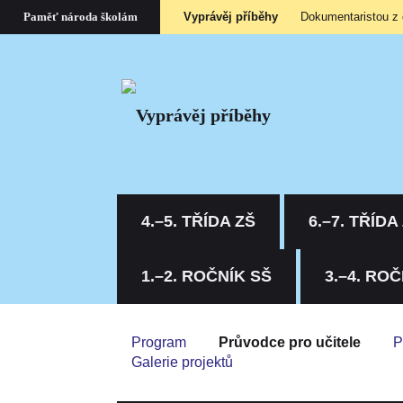
Vyprávěj příběhy
Dokumentaristou z
Paměť národa školám
4.–5. TŘÍDA ZŠ
6.–7. TŘÍDA
1.–2. ROČNÍK SŠ
3.–4. ROČ
Program
Průvodce pro učitele
P
Galerie projektů