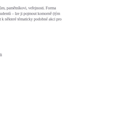
čům, pamětníkovi, veřejnosti. Forma
 studentů – lze ji pojmout komorně (tým
nit k některé tématicky podobné akci pro
li