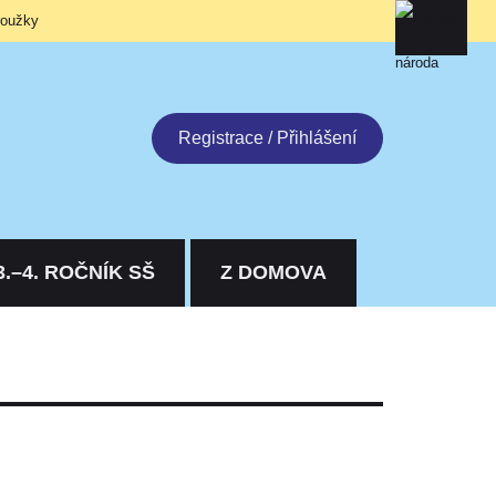
roužky
Registrace / Přihlášení
3.–4. ROČNÍK SŠ
Z DOMOVA