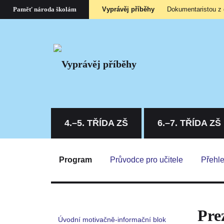
Vyprávěj příběhy
Dokumentaristou z
Paměť národa školám
4.–5. TŘÍDA ZŠ
6.–7. TŘÍDA ZŠ
Program
Průvodce pro učitele
Přehle
Pre
Úvodní motivačně-informační blok