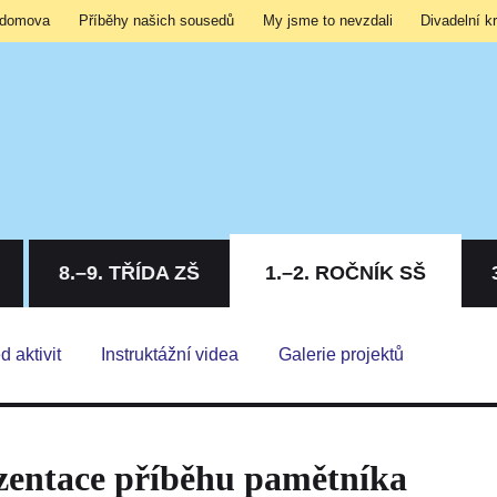
 domova
Příběhy našich sousedů
My jsme to nevzdali
Divadelní k
8.–9. TŘÍDA ZŠ
1.–2. ROČNÍK SŠ
d aktivit
Instruktážní videa
Galerie projektů
zentace příběhu pamětníka