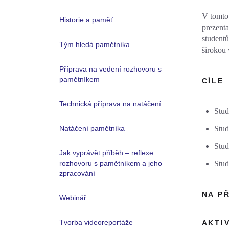
V tomto 
Historie a paměť
prezenta
studentů
Tým hledá pamětníka
širokou 
Příprava na vedení rozhovoru s
pamětníkem
CÍLE
Technická příprava na natáčení
Stud
Stud
Natáčení pamětníka
Stud
Jak vyprávět příběh – reflexe
Stud
rozhovoru s pamětníkem a jeho
zpracování
NA P
Webinář
Tvorba videoreportáže –
AKTI