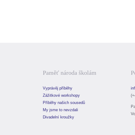
VP12_PL_Pomůcka-pro-hodnocení
Paměť národa školám
P
Vyprávěj příběhy
in
Zážitkové workshopy
(+
Příběhy našich sousedů
Pa
My jsme to nevzdali
Vo
Divadelní kroužky