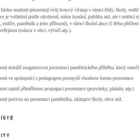
bloku studenti prezentují svůj hotový výstup v rámci třídy, školy, rodi
ce je volitelná podle okolností, místa konání, publika atd. ale i ambicí
, rodiče, pamětník a jeho příbuzní), v rámci školní akce či třeba přičle
veřejnost (oslava v obci, výročí atp.).
enti dokáží zorganizovat prezentaci pamětnického příběhu, který natoči
enti ve spolupráci s pedagogem promyslí vhodnou formu prezentace
enti zajistí přiměřenou propagaci prezentace (pozvánky, plakáty atp.)
enti pozvou na prezentaci pamětníka, zástupce školy, obce atd.
ŘÍŠTĚ
VITY