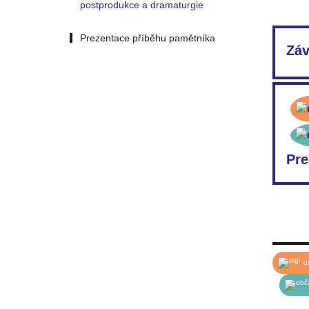
postprodukce a dramaturgie
Prezentace příběhu pamětníka
Záv
PDF:
Pre
Jakým
YouT
di
PDF:
PDF: