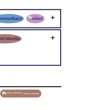
Otevřít soubor
eo Prezentace pamětnického příběhu.
Otevřít soubor
místní identita
Otevřít soubor
Otevřít soubor