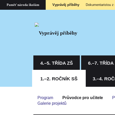
Vyprávěj příběhy
Dokumentaristou z
Paměť národa školám
4.–5. TŘÍDA ZŠ
6.–7. TŘÍDA
1.–2. ROČNÍK SŠ
3.–4. ROČ
Program
Průvodce pro učitele
P
Galerie projektů