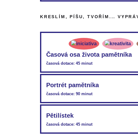
PDF:
VP45_ML_Kdyby-věci-mohly-vyprávět…
KRESLÍM, PÍŠU, TVOŘÍM... VYPRÁ
PDF:
VP45_PL_Kdyby-věci-mohly-vyprávět
Časová osa života pamětníka
časová dotace: 45 minut
PDF:
VP45_ML_Časová-osa-života-pamětníka
Portrét pamětníka
časová dotace: 90 minut
PDF:
VP45_ML_Portrét-pamětníka
Pětilístek
časová dotace: 45 minut