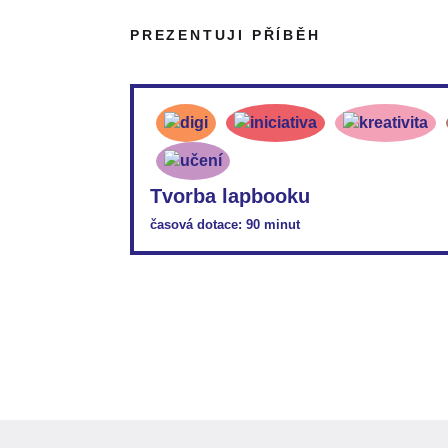
PDF:
VP45_PL_Pětilístek
PREZENTUJI PŘÍBĚH
PDF:
OPVVV_ML_Pětilístek
Tvorba lapbooku
časová dotace: 90 minut
PDF:
VP45_ML_Tvorba-lapbooku-pamětníka