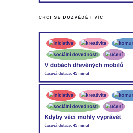
Aktivita volně navazuje na předcházející Babič
babičku/dědečka zajímal v přítomnosti, nabídne
CHCI SE DOZVĚDĚT VÍC
době, kdy mu bylo přibližně stejně jako žákovi
PDF:
VP45_ML_I-moje-babicka-a-dědeček-byli-mla
PDF:
VP45_PL_I-moje-babicka-a-dědeček-byli-mla
V dobách dřevěných mobilů
časová dotace: 45 minut
PDF:
VP45_ML_V-dobách-dřevěných-mobilů
Kdyby věci mohly vyprávět
časová dotace: 45 minut