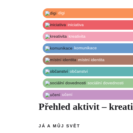
digi
iniciativa
kreativita
komunikace
místní identita
občanství
sociální dovednosti
učení
Přehled aktivit – kreati
JÁ A MŮJ SVĚT