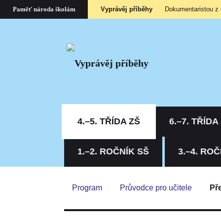
Vyprávěj příběhy
Dokumentaristou z
Paměť národa školám
4.–5. TŘÍDA ZŠ
6.–7. TŘÍDA
1.–2. ROČNÍK SŠ
3.–4. ROČ
Program
Průvodce pro učitele
Pře